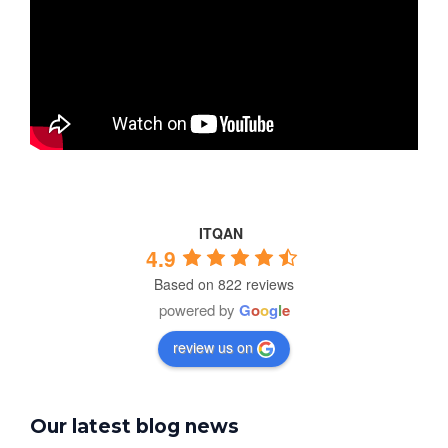
ITQAN
4.9
Based on 822 reviews
powered by
G
o
o
g
l
e
review us on
Our latest blog news