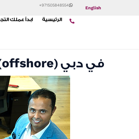
+971505848554
English
الرئيسية
ابدأ عملك التج
تأسيس شركة اوفشور (offshore) في دبي