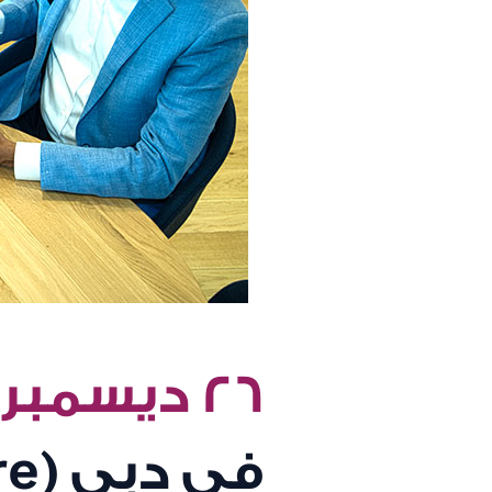
٢٦ ديسمبر
اوفشور (offshore) في دبي