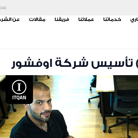
6046
اري
خدماتنا
عملائنا
فريقنا
مقالات
عن الشر