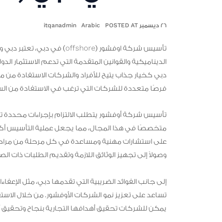
٢٦ ديسمبر POSTED AT
Arabic
itqanadmin
تأسيس شركة اوفشور (offshore
الديناميكية والقوانين المتقدمة التي تدعم الاستثمار ال
دبي كخيار جذاب يتيح للأفراد والشركات الاستفادة من م
فرصًا متعددة للشركات التي ترغب في الاستفادة من السرية 
تأسيس شركة أوفشور يتطلب الالتزام بإجراءات محددة تضم
متخصصًا في هذا المجال، مما يجعل عملية التأسيس أكث
على استشارات مهنية ومساعدة في كل مرحلة من مراحل تأ
وصولاً إلى تجهيز الوثائق اللازمة وتقديم الطلبات ذات الصل
إلى جانب الفوائد الضريبية التي تقدمها دبي، مثل الإعفاءات
تساعد على تعزيز نمو الشركات الأوفشور. من خلال الاست
يمكن للشركات تحقيق أهدافها التجارية بنجاح وتحقيق أ