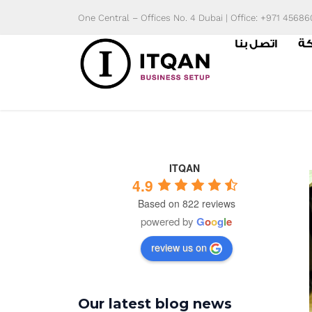
Skip
One Central – Offices No. 4 Dubai | Office: +971 4568
to
كة
اتصل بنا
content
ITQAN
4.9
Based on 822 reviews
powered by
G
o
o
g
l
e
review us on
Our latest blog news